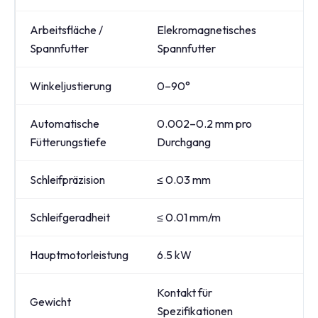
Arbeitsfläche /
Elekromagnetisches
Ma
Spannfutter
Spannfutter
Ar
Winkeljustierung
0–90°
0–
Automatische
0.002–0.2 mm pro
Ba
Fütterungstiefe
Durchgang
au
Schleifpräzision
≤ 0.03 mm
Ho
Schleifgeradheit
≤ 0.01 mm/m
—
Hauptmotorleistung
6.5 kW
3 
Kontakt für
Gewicht
~5
Spezifikationen