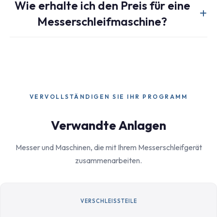
Wie erhalte ich den Preis für eine
1.600 mm handhaben, aber maßgeschneiderte
Messerschleifmaschine?
Schleiflängen sind für längere industrielle Messer erhältlich.
Kontaktieren Sie unser Team mit Ihren Messerabmessungen
Kontaktieren Sie uns mit Ihren Messertypen, maximalen
für eine maßgeschneiderte Lösung.
Abmessungen, Materialqualität und geschätzter
Schärfhäufigkeit. Unser Team wird innerhalb von 24
Stunden ein detailliertes Spezifikations- und Preisangebot
erstellen.
VERVOLLSTÄNDIGEN SIE IHR PROGRAMM
Verwandte Anlagen
Messer und Maschinen, die mit Ihrem Messerschleifgerät
zusammenarbeiten.
VERSCHLEISSTEILE