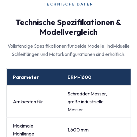
TECHNISCHE DATEN
Technische Spezifikationen &
Modellvergleich
Vollständige Spezifikationen für beide Modelle. Individuelle
Schleiflängen und Motorkonfigurationen sind erhältlich.
Parameter
ERM-1600
E
Schredder Messer,
Ze
Am besten für
große industrielle
un
Messer
Maximale
1,600 mm
≤ 
Mahllänge