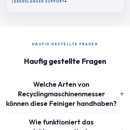
LEBENSLANGER SUPPORT
HÄUFIG GESTELLTE FRAGEN
Haufig gestellte Fragen
Welche Arten von
Recyclingmaschinenmesser
können diese Feiniger handhaben?
Beide Modelle handhaben Messer von
Wie funktioniert das
Kunststoffzerkleinerern, Granulatoren, Schreddern und