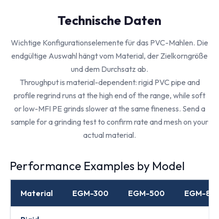
Technische Daten
Wichtige Konfigurationselemente für das PVC-Mahlen. Die
endgültige Auswahl hängt vom Material, der Zielkorngröße
und dem Durchsatz ab.
Throughput is material-dependent: rigid PVC pipe and
profile regrind runs at the high end of the range, while soft
or low-MFI PE grinds slower at the same fineness. Send a
sample for a grinding test to confirm rate and mesh on your
actual material.
Performance Examples by Model
Material
EGM-300
EGM-500
EGM-80