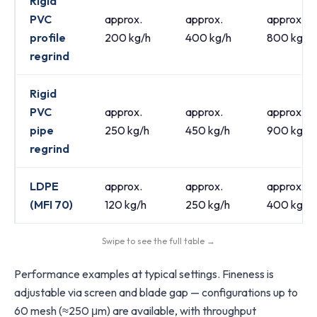
Rigid
PVC
approx.
approx.
approx.
profile
200 kg/h
400 kg/h
800 kg/h
regrind
Rigid
PVC
approx.
approx.
approx.
pipe
250 kg/h
450 kg/h
900 kg/h
regrind
LDPE
approx.
approx.
approx.
(MFI 70)
120 kg/h
250 kg/h
400 kg/h
Swipe to see the full table →
Performance examples at typical settings. Fineness is
adjustable via screen and blade gap — configurations up to
60 mesh (≈250 μm) are available, with throughput