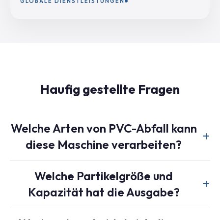
GLOBALE DIENSTLEISTUNGEN
Haufig gestellte Fragen
Welche Arten von PVC-Abfall kann
diese Maschine verarbeiten?
Unsere Industriezerkleinerer sind für die Verarbeitung einer
Welche Partikelgröße und
breiten Palette von Hart-PVC-Abfällen ausgelegt, darunter
Kapazität hat die Ausgabe?
Industrieabfälle wie Rohre, Fenster- und Türprofile,
Fassadenverkleidungen, Zaunpaneele, Platten und andere
Die endgültige Partikelgröße (Maschenweite) ist
Hartplastikabfälle.