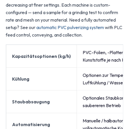
decreasing at finer settings. Each machine is custom-
configured — send a sample for a grinding test to confirm
rate and mesh on your material. Need a fully automated
setup? See our
automatic PVC pulverizing system
with PLC
feed control, conveying, and collection.
PVC-Folien, -Platten, -
Kapazitätsoptionen (kg/h)
Kunststoffe je nach Kon
Optionen zur Temperat
Kühlung
Luftkühlung / Wasserk
Optionales Staubkontro
Staubabsaugung
saubereren Betrieb
Manuelle / halbautomat
Automatisierung
vollautomatische Konfi