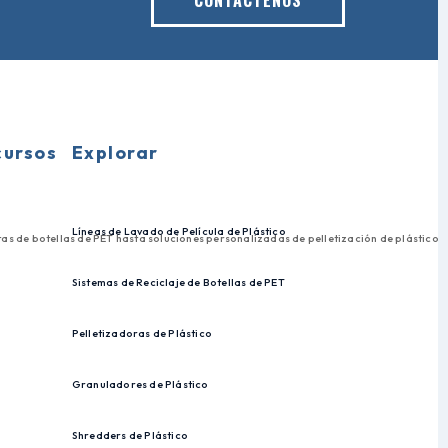
CONTACTENOS
cursos
Explorar
Líneas de Lavado de Película de Plástico
pletas de botellas de PET hasta soluciones personalizadas de pelletización de plástic
Sistemas de Reciclaje de Botellas de PET
Pelletizadoras de Plástico
Granuladores de Plástico
Shredders de Plástico