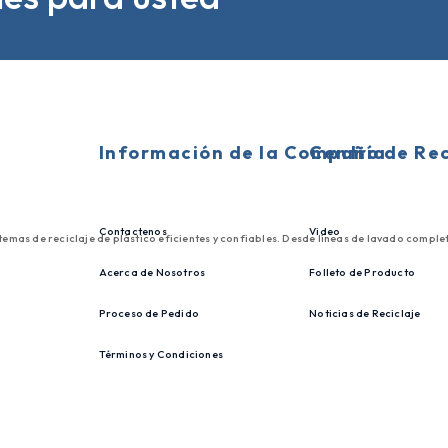
Información de la Compañía
Centro de Re
Contactenos
Video
istemas de reciclaje de plástico eficientes y confiables. Desde líneas de lavado com
Acerca de Nosotros
Folleto de Producto
Proceso de Pedido
Noticias de Reciclaje
Términos y Condiciones