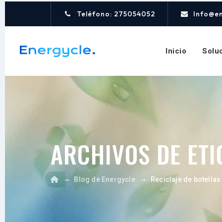
Teléfono: 275054052
Info@e
Inicio
Solu
ARCHIVOS DE ETI
→
→
Blog de Energycle
Reciclaje de botellas