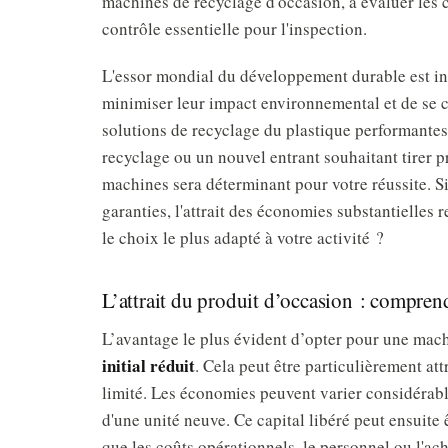
machines de recyclage d'occasion, à évaluer les c
contrôle essentielle pour l'inspection.
L'essor mondial du développement durable est ind
minimiser leur impact environnemental et de se c
solutions de recyclage du plastique performantes
recyclage ou un nouvel entrant souhaitant tirer p
machines sera déterminant pour votre réussite. Si
garanties, l'attrait des économies substantielles
le choix le plus adapté à votre activité ?
L’attrait du produit d’occasion : comprend
L’avantage le plus évident d’opter pour une mach
initial réduit
. Cela peut être particulièrement att
limité. Les économies peuvent varier considérabl
d'une unité neuve. Ce capital libéré peut ensuite ê
que les coûts opérationnels, le personnel ou l'ac