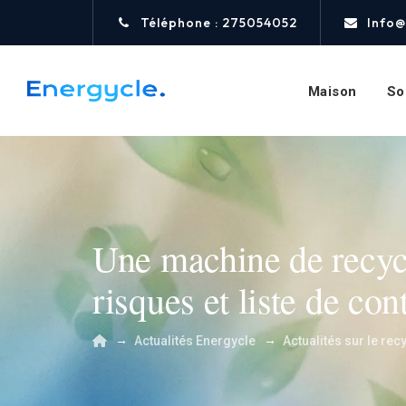
Téléphone : 275054052
Info@
Maison
So
Une machine de recycl
risques et liste de con
→
→
Actualités Energycle
Actualités sur le rec