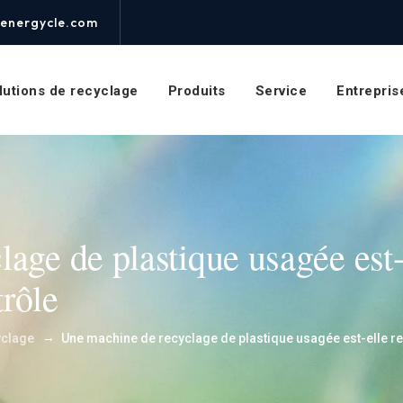
energycle.com
lutions de recyclage
Produits
Service
Entrepris
age de plastique usagée est-
trôle
→
yclage
Une machine de recyclage de plastique usagée est-elle rent