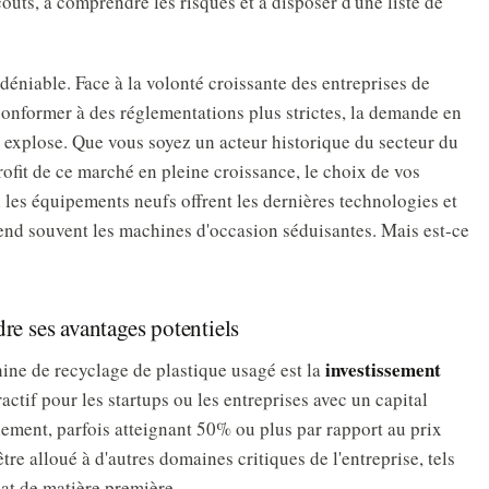
oûts, à comprendre les risques et à disposer d'une liste de
éniable. Face à la volonté croissante des entreprises de
onformer à des réglementations plus strictes, la demande en
 explose. Que vous soyez un acteur historique du secteur du
rofit de ce marché en pleine croissance, le choix de vos
 les équipements neufs offrent les dernières technologies et
 rend souvent les machines d'occasion séduisantes. Mais est-ce
re ses avantages potentiels
investissement
ine de recyclage de plastique usagé est la
ractif pour les startups ou les entreprises avec un capital
ement, parfois atteignant 50% ou plus par rapport au prix
tre alloué à d'autres domaines critiques de l'entreprise, tels
hat de matière première.