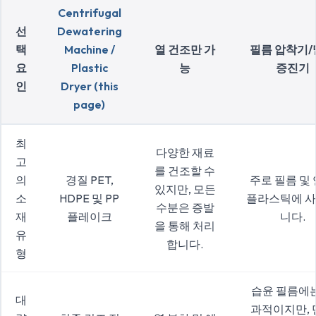
Centrifugal
선
Dewatering
택
Machine /
열 건조만 가
필름 압착기
요
Plastic
능
증진기
인
Dryer (this
page)
최
다양한 재료
고
를 건조할 수
의
경질 PET,
주로 필름 및
있지만, 모든
소
HDPE 및 PP
플라스틱에 
수분은 증발
재
플레이크
니다.
을 통해 처리
유
합니다.
형
습윤 필름에는
대
과적이지만, 