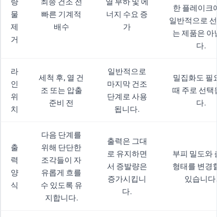
량
최종 건조 전
열 부하 및 에
한 플레이크
물
빠른 기계적
너지 수요 증
일반적으로 
제
배수
가
는 제품은 아
거
다.
라
일반적으로
세척 후, 열 건
밀집화도 필
인
마지막 건조
조 또는 압출
때 주로 선택
위
단계로 사용
준비 전
다.
치
됩니다.
다음 단계를
출력은 그대
출
위해 단단한
로 유지하면
부피 밀도와 
력
조각들이 자
서 증발량은
형태를 변경할
양
유롭게 흐를
증가시킵니
있습니다
식
수 있도록 유
다.
지합니다.