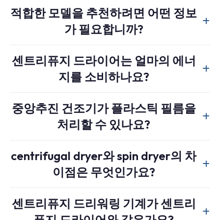
스크린 하우징은 청소, 점검 및 교체를 위해 열 수 있습니다.
건조 단계가 필요합니다.
적합한 모델을 추천하려면 어떤 정보
안정적인 배수와 예측 가능한 배출수량을 위해서는 스크린
가 필요합니까?
상태가 양호해야 합니다.
사용하시는 재료의 종류, 목표 처리량, 일반적인 플레이크
센트리퓨지 드라이어는 얼마의 에너
크기, 투입 수분 함량, 상류 세척 단계, 그리고 기계 뒤에 열
지를 소비하나요?
건조기 또는 압출 시스템이 있는지 여부를 알려주시기 바랍
니다.
A centrifugal dryer for a 1 ton/hour line typically uses a 45-
중앙추진 건조기가 플라스틱 필름을
90 kW motor. This is significantly less energy per kg of
처리할 수 있나요?
water removed compared to thermal drying, because
water is expelled mechanically rather than evaporated.
Centrifugal dryers are optimized for rigid flakes (PET,
Combining centrifugal dewatering with a
열 건조기
centrifugal dryer와 spin dryer의 차
HDPE, PP). For plastic film, a
필름 압착기
is recommended
minimizes total energy consumption — see our
centrifugal
이점은 무엇인가요?
instead, as it simultaneously removes water and densifies
vs. air drying energy comparison
for the calculations.
the film. Some recycling lines use both a squeezer and a
In the plastic recycling industry, “centrifugal dryer,” “spin
centrifugal dryer in sequence for maximum dewatering.
센트리퓨지 드리워링 기계가 센트리
dryer,” and “centrifugal dewatering machine” all refer to
퓨지 드라이어와 같은가요?
the same type of equipment. The machine uses a high-