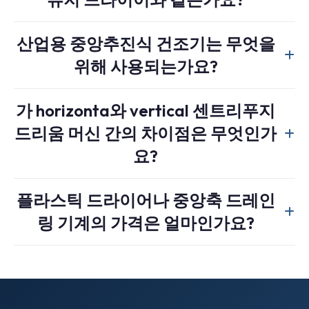
speed rotating screen drum to mechanically separate
Yes — they are the same machine. Recycling plants and
water from washed plastic flakes through centrifugal force.
산업용 중앙추진식 건조기는 무엇을
equipment buyers use both terms interchangeably.
위해 사용되는가요?
“Centrifugal dewatering machine” emphasizes the
mechanical water-removal function. “Centrifugal dryer”
An industrial centrifugal dryer is used in plastic recycling
emphasizes the moisture-reduction outcome.
가 horizonta와 vertical 센트리푸지
lines to remove surface water from washed flakes before
Manufacturers also market them as plastic dryers, plastic
드리움 머신 간의 차이점은 무엇인가
thermal drying or extrusion. Typical placement is after a
dewatering machines, or spin dryers depending on the
friction washer or float-sink tank and before a hot-air dryer
요?
target market. The mechanical principle — high-speed rotor
or pelletizer. For 1 ton/hour throughput, an industrial
inside a perforated screen housing — is identical.
centrifugal dryer typically uses a 45–55 kW motor and
에이
vertical centrifugal dewatering machine
has a
플라스틱 드라이어나 중앙축 드레인
reduces moisture from 30–40% (after washing) to 2–5%
vertical rotor shaft and is more compact, suited for limited
링 기계의 가격은 얼마인가요?
(ready for thermal finishing or direct extrusion of HDPE/PP,
floor space and lower-capacity lines (400–800 kg/h). A
which tolerate higher moisture than PET).
horizontal centrifugal dewatering machine has a horizontal
An industrial plastic dryer machine for recycling lines
rotor with paddles that convey material along the screen —
typically ranges from $8,000 USD (compact 400 kg/h, 37
better for higher capacities (1,000–3,000+ kg/h) and
kW model) to $35,000+ USD (heavy-duty 2,000 kg/h, 55
continuous operation. Horizontal designs typically achieve
kW horizontal centrifugal dewatering machine). Final price