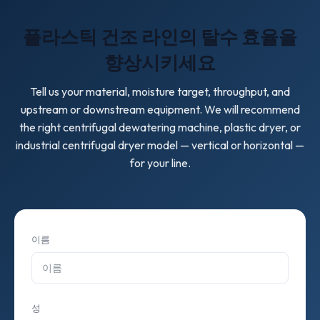
more uniform dewatering on rigid flakes; vertical designs
depends on motor power, rotor diameter, screen
are easier to clean and service.
플라스틱 건조 라인의 탈수 효율을
specification, material of construction (carbon steel vs
SS304), and optional features such as automatic discharge
향상시키세요
control or integrated dust hood. Request a quote with your
throughput and material type for an accurate figure.
Tell us your material, moisture target, throughput, and
upstream or downstream equipment. We will recommend
the right centrifugal dewatering machine, plastic dryer, or
industrial centrifugal dryer model — vertical or horizontal —
for your line.
이름
성