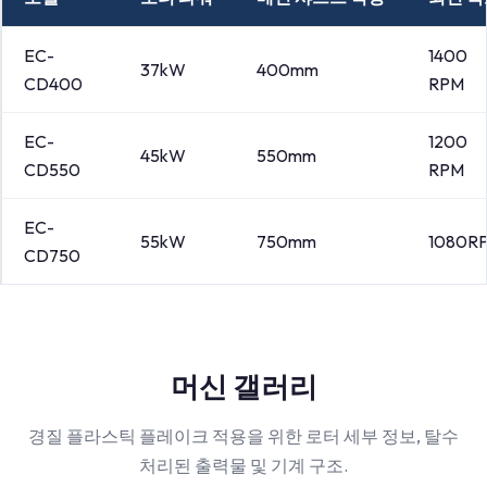
EC-
1400
37kW
400mm
CD400
RPM
EC-
1200
45kW
550mm
CD550
RPM
EC-
55kW
750mm
1080R
CD750
머신 갤러리
경질 플라스틱 플레이크 적용을 위한 로터 세부 정보, 탈수
처리된 출력물 및 기계 구조.