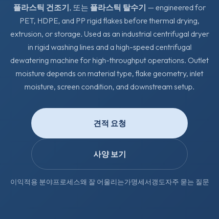
플라스틱 건조기
, 또는
플라스틱 탈수기
— engineered for
PET, HDPE, and PP rigid flakes before thermal drying,
extrusion, or storage. Used as an industrial centrifugal dryer
in rigid washing lines and a high-speed centrifugal
dewatering machine for high-throughput operations. Outlet
moisture depends on material type, flake geometry, inlet
moisture, screen condition, and downstream setup.
견적 요청
사양 보기
이익
적용 분야
프로세스
왜 잘 어울리는가
명세서
갱도
자주 묻는 질문