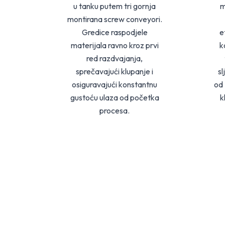
u tanku putem tri gornja
m
montirana screw conveyori.
Gredice raspodjele
e
materijala ravno kroz prvi
k
red razdvajanja,
sprečavajući klupanje i
s
osiguravajući konstantnu
od 
gustoću ulaza od početka
k
procesa.