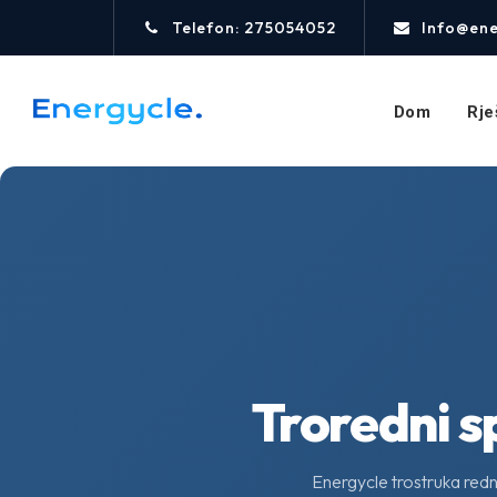
Telefon: 275054052
Info@ene
Dom
Rje
Troredni 
Energycle trostruka redna