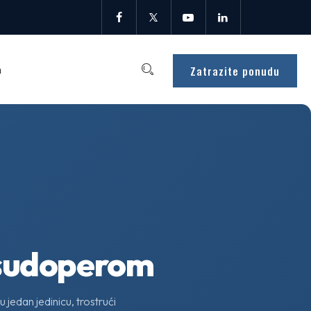
Zatrazite ponudu
a
 sudoperom
 jedan jedinicu, trostrući