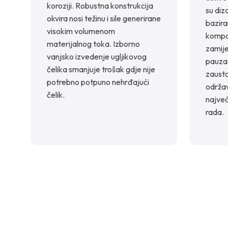
koroziji. Robustna konstrukcija
su diz
okvira nosi težinu i sile generirane
bazira
visokim volumenom
kompon
materijalnog toka. Izborno
zamije
vanjsko izvedenje ugljikovog
pauza
čelika smanjuje trošak gdje nije
zausta
potrebno potpuno nehrđajući
održav
čelik.
najve
rada.