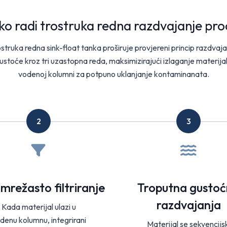
ko radi trostruka redna razdvajanje pro
struka redna sink-float tanka proširuje provjereni princip razdvaj
ustoće kroz tri uzastopna reda, maksimizirajući izlaganje materija
vodenoj kolumni za potpuno uklanjanje kontaminanata.
2
3
mrežasto filtriranje
Troputna gusto
razdvajanja
Kada materijal ulazi u
denu kolumnu, integrirani
Materijal se sekvencijsk