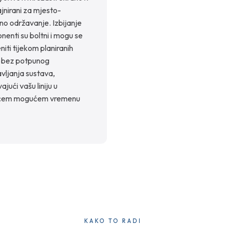
ajnirani za mjesto-
no održavanje. Izbijanje
enti su boltni i mogu se
niti tijekom planiranih
 bez potpunog
vljanja sustava,
ajući vašu liniju u
ćem mogućem vremenu
KAKO TO RADI