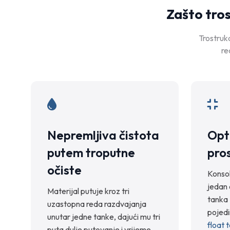
Zašto tro
Trostruk
re
Nepremljiva čistota
Opt
putem troputne
pros
očiste
Konsol
jedan 
Materijal putuje kroz tri
tanka 
uzastopna reda razdvajanja
pojed
unutar jedne tanke, dajući mu tri
float 
puta dulje putovanje i vrijeme