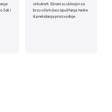
janja
cirkulirati. Ekrani su uklonjivi za
o čak i
brzu očistu bez ispuštanja tanke
ili prekidanja proizvodnje.