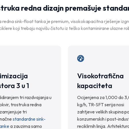
struka redna dizajn premašuje standa
a redna sink-float tanka je premium, visokokapacitna rješenje izg
ciklere koji trebaju najvišu čistotu iz teško kontaminirane ulazne ro
imizacija
Visokotrafična
tora 3 u 1
kapaciteta
idiranjem tri razdvajanja u
Ocijenjena za 1,000 do 3
okvir, trostruka redna
kg/h, TR-SFT serija nosi
zamjenjuje tri
zahtjeve velikih skupina p
inačne
standardne sink-
konzumerskih i post-indust
tanke
a zauzima samo
reciklirnih linija. Arhitektur