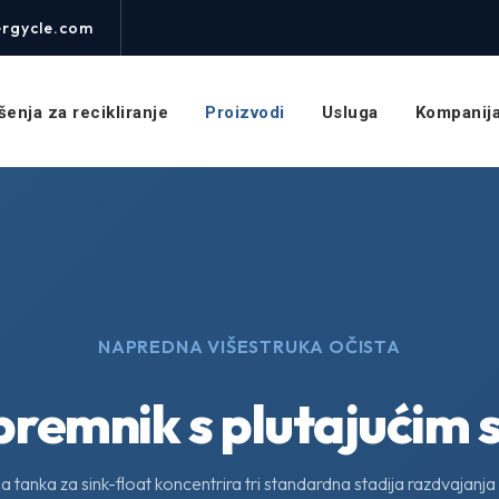
rgycle.com
šenja za recikliranje
Proizvodi
Usluga
Kompanij
NAPREDNA VIŠESTRUKA OČISTA
spremnik s plutajućim
 tanka za sink-float koncentrira tri standardna stadija razdvajanja u