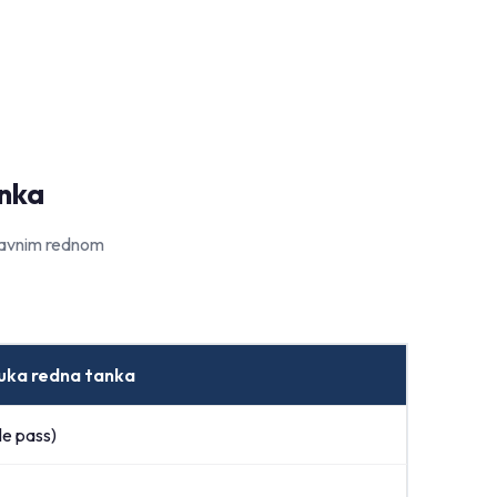
anka
stavnim rednom
uka redna tanka
le pass)