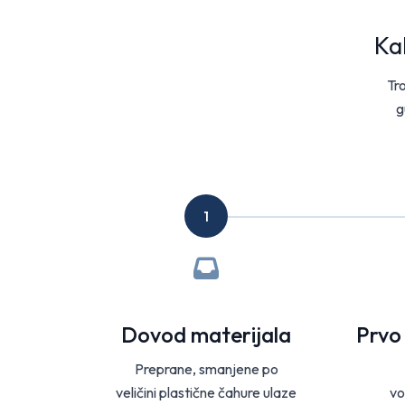
Ka
Tro
g
1
Dovod materijala
Prvo 
Preprane, smanjene po
veličini plastične čahure ulaze
vo