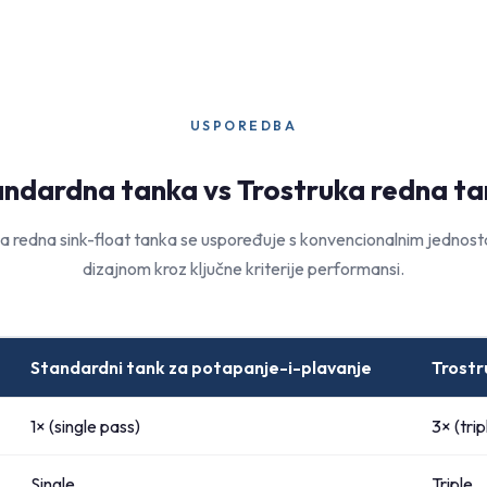
USPOREDBA
ndardna tanka vs Trostruka redna t
a redna sink-float tanka se uspoređuje s konvencionalnim jedno
dizajnom kroz ključne kriterije performansi.
Standardni tank za potapanje-i-plavanje
Trostr
1× (single pass)
3× (trip
Single
Triple