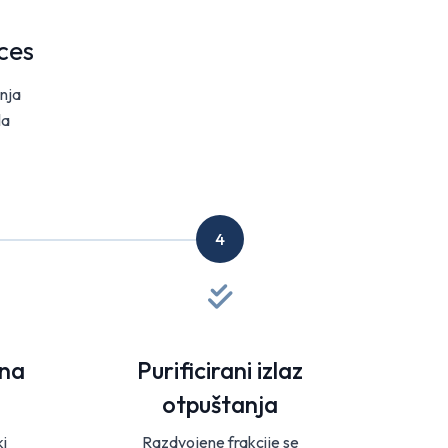
ces
anja
la
4
ćna
Purificirani izlaz
otpuštanja
i
Razdvojene frakcije se