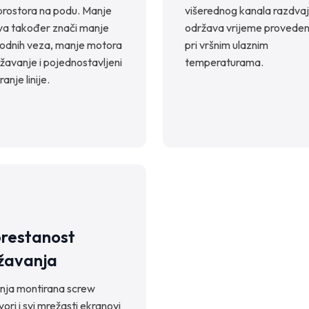
 prostora na podu. Manje
višerednog kanala razdva
va također znači manje
održava vrijeme proveden
odnih veza, manje motora
pri vršnim ulaznim
žavanje i pojednostavljeni
temperaturama.
ranje linije.
restanost
žavanja
rnja montirana screw
ori i svi mrežasti ekranovi