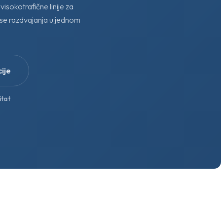
isokotrafične linije za
nse razdvajanja u jednom
ije
itat