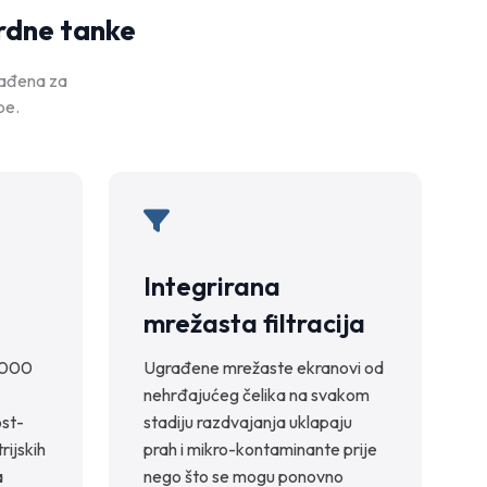
rdne tanke
rađena za
be.
Integrirana
mrežasta filtracija
,000
Ugrađene mrežaste ekranovi od
nehrđajućeg čelika na svakom
ost-
stadiju razdvajanja uklapaju
rijskih
prah i mikro-kontaminante prije
a
nego što se mogu ponovno