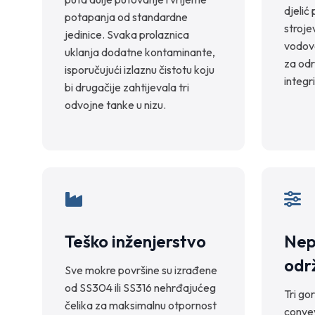
djelić
potapanja od standardne
stroje
jedinice. Svaka prolaznica
vodov
uklanja dodatne kontaminante,
za odr
isporučujući izlaznu čistotu koju
integri
bi drugačije zahtijevala tri
odvojne tanke u nizu.
Teško inženjerstvo
Nep
odr
Sve mokre površine su izrađene
od SS304 ili SS316 nehrđajućeg
Tri go
čelika za maksimalnu otpornost
convey