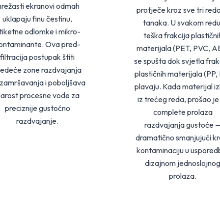
režasti ekranovi odmah
protječe kroz sve tri red
uklapaju finu čestinu,
tanaka. U svakom redu
tiketne odlomke i mikro-
teška frakcija plastični
ontaminante. Ova pred-
materijala (PET, PVC, A
filtracija postupak štiti
se spušta dok svjetla frak
ljedeće zone razdvajanja
plastičnih materijala (PP,
zamršavanja i poboljšava
plavaju. Kada materijal iz
larost procesne vode za
iz trećeg reda, prošao je 
preciznije gustoćno
complete prolaza
razdvajanje.
razdvajanja gustoće 
dramatično smanjujući kr
kontaminaciju u usporedb
dizajnom jednoslojno
prolaza.