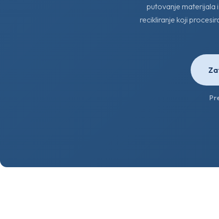
putovanje materijala i
recikliranje koji proce
Za
Pr