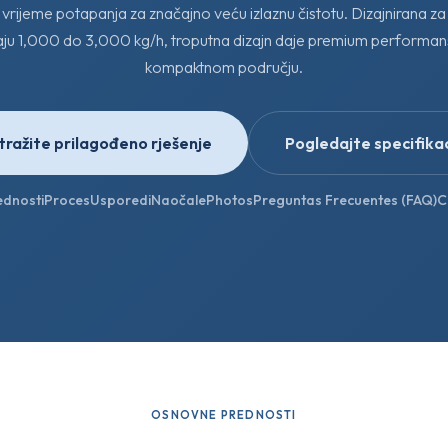
 vrijeme potapanja za značajno veću izlaznu čistotu. Dizajnirana za v
siraju 1,000 do 3,000 kg/h, troputna dizajn daje premium performa
kompaktnom području.
tražite prilagođeno rješenje
Pogledajte specifikac
ednosti
Proces
Usporedi
Naočale
Photos
Preguntas Frecuentes (FAQ)
C
OSNOVNE PREDNOSTI