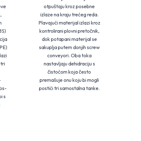
ove
otpuštaju kroz posebne
,
izlaze na kraju trećeg reda.
h
Plavajući materijal izlazi kroz
BS)
kontrolirani plovni pretočnik,
cija
dok potapani materijal se
 PE)
sakuplja putem donjih screw
lazi
conveyori. Oba toka
tri
nastavljaju dehidraciju s
čistoćom koja često
—
premašuje onu koju bi mogli
os-
postići tri samostalna tanke.
i s
g