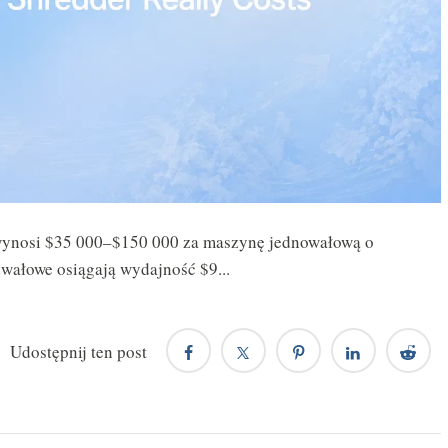
. wynosi $35 000–$150 000 za maszynę jednowałową o
ałowe osiągają wydajność $9...
Udostępnij ten post