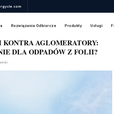
rgycle.com
na
Rozwiązania Odbiorcze
Produkty
Usługi
F
I KONTRA AGLOMERATORY:
IE DLA ODPADÓW Z FOLII?
uński