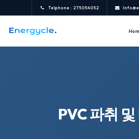
Telphone : 275054052
Info@e
Hom
PVC 파취 및