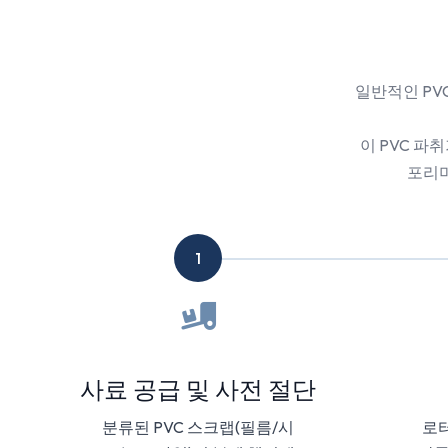
일반적인 PV
이 PVC 파
포리머
1
사료 공급 및 사전 절단
분류된 PVC 스크랩(필름/시
로터