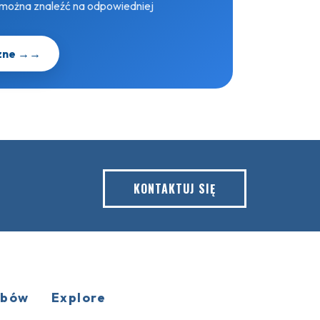
 można znaleźć na odpowiedniej
czne →
→
KONTAKTUJ SIĘ
obów
Explore