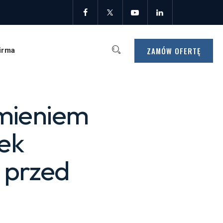
ZAMÓW OFERTĘ
irma
amieniem
ek
t przed