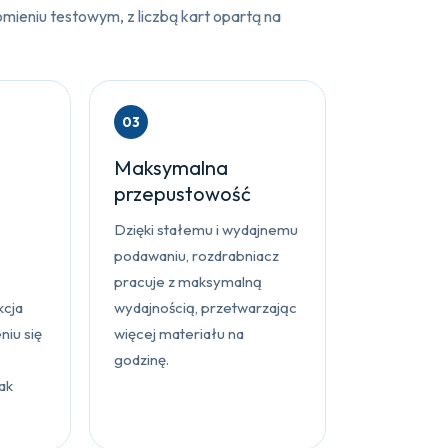
ieniu testowym, z liczbą kart opartą na
03
Maksymalna
przepustowość
Dzięki stałemu i wydajnemu
podawaniu, rozdrabniacz
pracuje z maksymalną
kcja
wydajnością, przetwarzając
iu się
więcej materiału na
godzinę.
ak