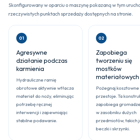
Skonfigurowany w oparciu o maszynę pokazaną w tym uruchom
rzeczywistych punktach sprzedaży dostępnych na stronie.
01
02
Agresywne
Zapobiega
działanie podczas
tworzeniu się
karmienia
mostków
materiałowych
Hydrauliczne ramię
obrotowe aktywnie wtłacza
Pożegnaj kosztowne
materiał do noży, eliminując
przestoje. Ta konstru
potrzebę ręcznej
zapobiega gromadzen
interwencji i zapewniając
w zasobniku dużych
stabilne podawanie.
przedmiotów, takich j
beczki i skrzynki.