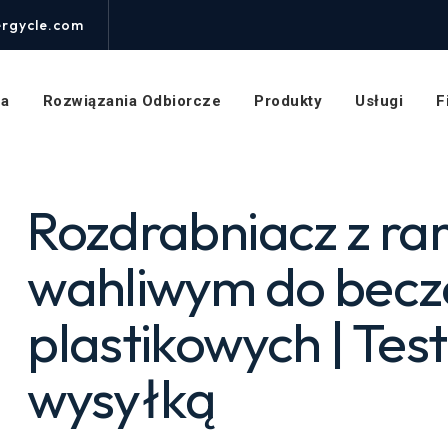
Test
rozdrabniacza
rgycle.com
z
ramieniem
obrotowym:
na
Rozwiązania Odbiorcze
Produkty
Usługi
F
automatyczne
sterowanie
mocą
Rozdrabniacz z r
wahliwym do becz
plastikowych | Tes
wysyłką