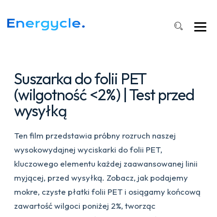
PET,
suszenie
wilgoci
w
folii
≤2%
Suszarka do folii PET
(wilgotność <2%) | Test przed
wysyłką
Ten film przedstawia próbny rozruch naszej
wysokowydajnej wyciskarki do folii PET,
kluczowego elementu każdej zaawansowanej linii
myjącej, przed wysyłką. Zobacz, jak podajemy
mokre, czyste płatki folii PET i osiągamy końcową
zawartość wilgoci poniżej 2%, tworząc