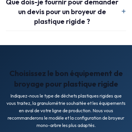
Que dois-je fournir pour demander
automatique, l'arrêt, l'inversion de sens et la protection
un devis pour un broyeur de
contre les surcharges, et un diagnostic à distance optionnel
peut être configuré en fonction du groupe électrogène.
plastique rigide ?
Veuillez préciser le type de matériau, son épaisseur, la taille
maximale des particules à broyer, le niveau de
contamination, le débit cible et la machine qui suit le
broyage. Ces informations détermineront la taille de la
trémie, la puissance du moteur, le choix du rotor et la taille
Choisissez le bon équipement de
du tamis.
broyage pour plastique rigide
Indiquez-nous le type de déchets plastiques rigides que
vous traitez, la granulométrie souhaitée et les équipements
en aval de votre ligne de production. Nous vous
recommanderons le modèle et la configuration de broyeur
mono-arbre les plus adaptés.