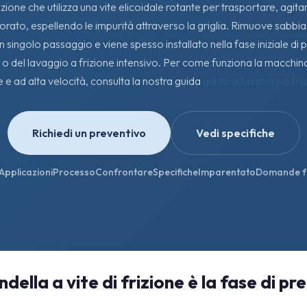
izione che utilizza una vite elicoidale rotante per trasportare, agitar
forato, espellendo le impurità attraverso la griglia. Rimuove sabbia,
n singolo passaggio e viene spesso installato nella fase iniziale di 
o del lavaggio a frizione intensivo. Per come funziona la macchina 
e e ad alta velocità, consulta la nostra guida
guida al lavatore a fri
Richiedi un preventivo
Vedi specifiche
Applicazioni
Processo
Confrontare
Specifiche
Imparentato
Domande f
della a vite di frizione è la fase di pre