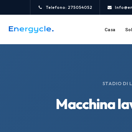
Telefono: 275054052
Info@e
Casa
Sol
STADIO DI 
Macchina lava