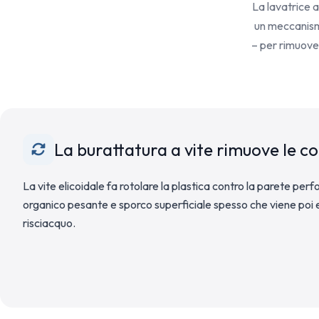
La lavatrice a
un meccanismo
– per rimuover
La burattatura a vite rimuove le c
La vite elicoidale fa rotolare la plastica contro la parete per
organico pesante e sporco superficiale spesso che viene poi e
risciacquo.