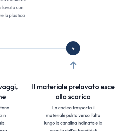
 e lavato con
e la plastica
4
vaggi,
Il materiale prelavato esce
ne
allo scarico
ttano
La coclea trasporta il
a in
materiale pulito verso l'alto
ia,
lungo la canalina inclinata e lo
erra
espelle dall'estremità di