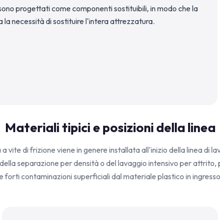
o sono progettati come componenti sostituibili, in modo che la
 necessità di sostituire l'intera attrezzatura.
Materiali tipici e posizioni della linea
a vite di frizione viene in genere installata all'inizio della linea di 
della separazione per densità o del lavaggio intensivo per attrito,
le forti contaminazioni superficiali dal materiale plastico in ingresso