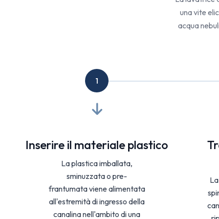
una vite eli
acqua nebuli
1
Inserire il materiale plastico
Tr
La plastica imballata,
sminuzzata o pre-
La
frantumata viene alimentata
spi
all'estremità di ingresso della
can
canalina nell'ambito di una
ri