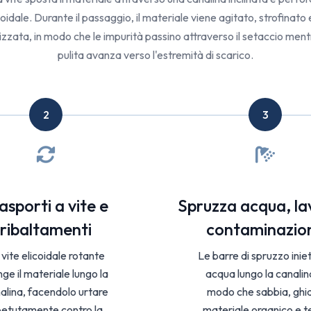
coidale. Durante il passaggio, il materiale viene agitato, strofinato
zzata, in modo che le impurità passino attraverso il setaccio mentr
pulita avanza verso l'estremità di scarico.
2
3
asporti a vite e
Spruzza acqua, la
ribaltamenti
contaminazio
 vite elicoidale rotante
Le barre di spruzzo inie
nge il materiale lungo la
acqua lungo la canalin
alina, facendolo urtare
modo che sabbia, ghia
petutamente contro la
materiale organico e t