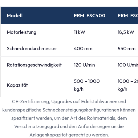
Modell
ERM-FSC400
ERM-FS
Motorleistung
11 kW
18,5 kW
Schneckendurchmesser
400 mm
550 mm
Rotationsgeschwindigkeit
120 U/min
100 U/mi
500 – 1000
1000 – 
Kapazität
kg/h
kg/h
CE-Zertifizierung, Upgrades auf Edelstahlwannen und
kundenspezifische Schneckensteigungskonfigurationen können
spezifiziert werden, um der Art des Rohmaterials, dem
Verschmutzungsgrad und den Anforderungen an die
Anlagenkapazität gerecht zu werden.