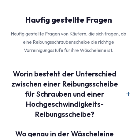
Haufig gestellte Fragen
Häufig gestellte Fragen von Käufern, die sich fragen, ob
eine Reibungsschraubenscheibe die richtige
Vorreinigungsstufe für ihre Wäscheleine ist.
Worin besteht der Unterschied
zwischen einer Reibungsscheibe
für Schrauben und einer
Hochgeschwindigkeits-
Reibungsscheibe?
Eine Reibungsschneckenwaschanlage nutzt eine
Wo genau in der Wäscheleine
spiralförmige Schnecke, um Material mit mäßiger