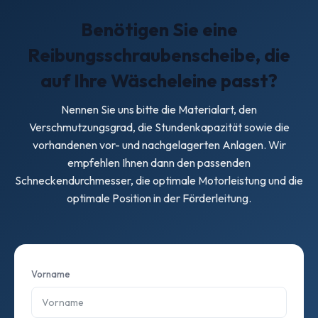
möchten. So können wir Ihnen den passenden
Benötigen Sie eine
Schneckendurchmesser, die Motorgröße und die
Trogspezifikation empfehlen.
Reibungsschraubenscheibe, die
auf Ihre Wäscheleine passt?
Nennen Sie uns bitte die Materialart, den
Verschmutzungsgrad, die Stundenkapazität sowie die
vorhandenen vor- und nachgelagerten Anlagen. Wir
empfehlen Ihnen dann den passenden
Schneckendurchmesser, die optimale Motorleistung und die
optimale Position in der Förderleitung.
Vorname