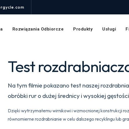
Niszczarka
rur
rgycle.com
HDPE
|
Efektywny
na
Rozwiązania Odbiorcze
Produkty
Usługi
F
recykling
rur
plastikowych
Test rozdrabniacz
Na tym filmie pokazano test naszej rozdrabni
obróbki rur o dużej średnicy i wysokiej gęstoś
Dzięki wytrzymałemu wirnikowi i wzmocnionej konstrukcji ro
równomierne rozdrabnianie w celu dalszego recyklingu lub gran