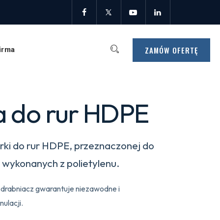
ZAMÓW OFERTĘ
irma
a do rur HDPE
arki do rur HDPE, przeznaczonej do
ci wykonanych z polietylenu.
zdrabniacz gwarantuje niezawodne i
ulacji.