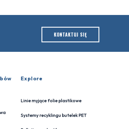
KONTAKTUJ SIĘ
obów
Explore
Linie myjące folie plastikowe
owa
Systemy recyklingu butelek PET