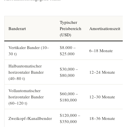
Typischer
Banderart
Preisbereich
Amortisationszeit
(USD)
Vertikaler Bander (10–
$8.000 –
6–18 Monate
30 t)
$25.000
Halbautomatischer
$30,000 –
horizontaler Bander
12–24 Monate
$80,000
(40–80 t)
Vollautomatischer
$60,000 –
horizontaler Bander
12–30 Monate
$180,000
(60–120 t)
$120,000 –
Zweikopf-/Kanallbender
18–36 Monate
$350,000