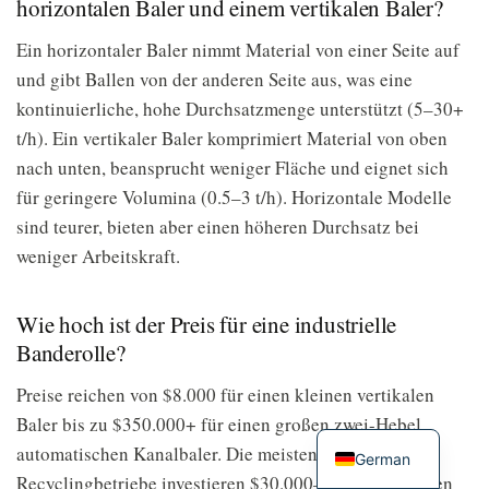
horizontalen Baler und einem vertikalen Baler?
Ein horizontaler Baler nimmt Material von einer Seite auf
und gibt Ballen von der anderen Seite aus, was eine
kontinuierliche, hohe Durchsatzmenge unterstützt (5–30+
t/h). Ein vertikaler Baler komprimiert Material von oben
nach unten, beansprucht weniger Fläche und eignet sich
für geringere Volumina (0.5–3 t/h). Horizontale Modelle
sind teurer, bieten aber einen höheren Durchsatz bei
weniger Arbeitskraft.
Wie hoch ist der Preis für eine industrielle
Banderolle?
Preise reichen von $8.000 für einen kleinen vertikalen
Baler bis zu $350.000+ für einen großen zwei-Hebel
automatischen Kanalbaler. Die meisten mittelgroßen
German
Recyclingbetriebe investieren $30.000–$80.000 in einen