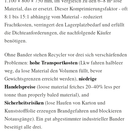
1.100 × 800 × 750 mm, im Vergleich zu den 6–8 m³ lose
Material, das er ersetzt. Dieser Komprimierungsfaktor - oft
8:1 bis 15:1 abhängig vom Material - reduziert
Frachtkosten, verringert den Lagerplatzbedarf und erfüllt
die Dichteanforderungen, die nachfolgende Käufer
benötigen.
Ohne Bander stehen Recycler vor drei sich verschärfenden
hohe Transportkosten
Problemen:
(Lkw fahren halbleer
weg, da lose Material den Volumen füllt, bevor
niedrige
Gewichtsgrenzen erreicht werden),
Handelspreise
(loose material fetches 20–40% less per
tonne than properly baled material), and
Sicherheitsrisiken
(lose Haufen von Karton und
Kunststofffolie erzeugen Brandgefahren und blockieren
Notausgänge). Ein gut abgestimmter industrieller Bander
beseitigt alle drei.