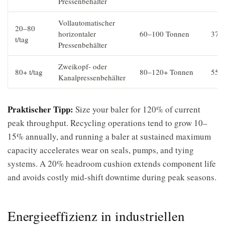
Pressenbehälter
Vollautomatischer
20–80
horizontaler
60–100 Tonnen
37–
t/tag
Pressenbehälter
Zweikopf- oder
80+ t/tag
80–120+ Tonnen
55–
Kanalpressenbehälter
Praktischer Tipp:
Size your baler for 120% of current
peak throughput. Recycling operations tend to grow 10–
15% annually, and running a baler at sustained maximum
capacity accelerates wear on seals, pumps, and tying
systems. A 20% headroom cushion extends component life
and avoids costly mid-shift downtime during peak seasons.
Energieeffizienz in industriellen