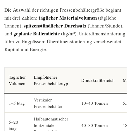
Die Auswahl der richtigen Pressenbehältergröße beginnt
täglicher Materialvolumen
mit drei Zahlen:
(tägliche
spitzenstündlicher Durchsatz
Tonnen),
(Tonnen/Stunde),
geplante Ballendichte
und
(kg/m³). Unterdimensionierung
führt zu Engpässen; Überdimensionierung verschwendet
Kapital und Energie.
Täglicher
Empfohlener
Druckkraftbereich
Moto
Volumen
Pressenbehältertyp
Vertikaler
1–5 t/tag
10–40 Tonnen
5,5
Pressenbehälter
Halbautomatischer
5–20
horizontaler
40–80 Tonnen
18,
t/tag