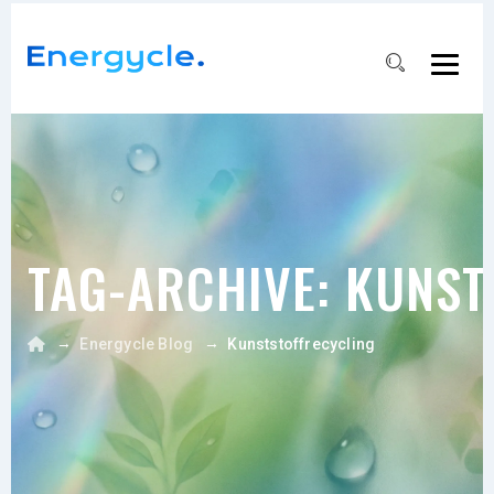
TAG-ARCHIVE:
KUNST
→
→
Energycle Blog
Kunststoffrecycling