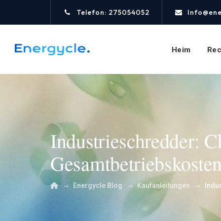
Telefon: 275054052
Info@ene
Heim
Rec
Industrieschredder: C
Gesamtbetriebskoste
→
→
→
Energycle Blog
Kaufanleitungen
Indu