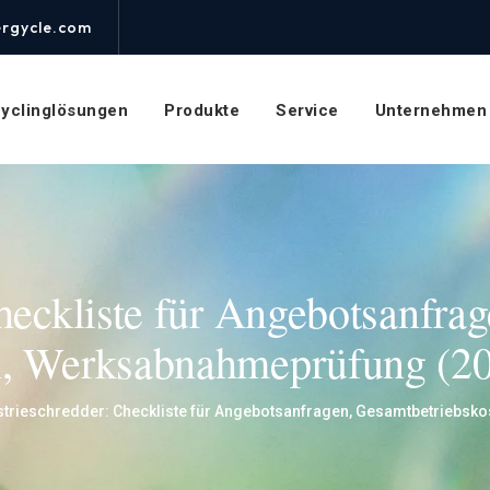
rgycle.com
yclinglösungen
Produkte
Service
Unternehmen
heckliste für Angebotsanfrag
n, Werksabnahmeprüfung (2
strieschredder: Checkliste für Angebotsanfragen, Gesamtbetriebsk