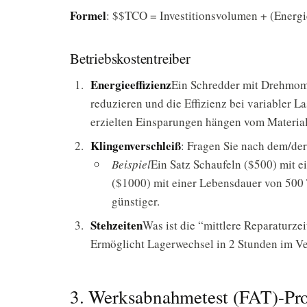
Formel
: $$TCO = Investitionsvolumen + (Energi
Betriebskostentreiber
Energieeffizienz
Ein Schredder mit Drehmom
reduzieren und die Effizienz bei variabler L
erzielten Einsparungen hängen vom Material
Klingenverschleiß
: Fragen Sie nach dem/de
Beispiel
Ein Satz Schaufeln ($500) mit e
($1000) mit einer Lebensdauer von 500 
günstiger.
Stehzeiten
Was ist die “mittlere Reparaturz
Ermöglicht Lagerwechsel in 2 Stunden im Ve
3. Werksabnahmetest (FAT)-Pro