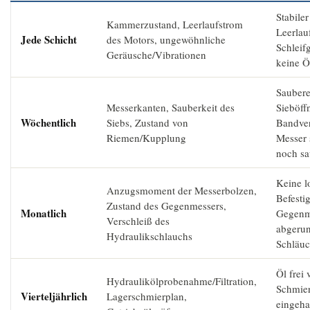
Stabiler
Kammerzustand, Leerlaufstrom
Leerlau
Jede Schicht
des Motors, ungewöhnliche
Schleif
Geräusche/Vibrationen
keine Ö
Sauber
Messerkanten, Sauberkeit des
Sieböff
Wöchentlich
Siebs, Zustand von
Bandver
Riemen/Kupplung
Messer 
noch sa
Keine l
Anzugsmoment der Messerbolzen,
Befesti
Zustand des Gegenmessers,
Monatlich
Gegenme
Verschleiß des
abgerun
Hydraulikschlauchs
Schläuc
Öl frei
Hydraulikölprobenahme/Filtration,
Schmie
Vierteljährlich
Lagerschmierplan,
eingeha