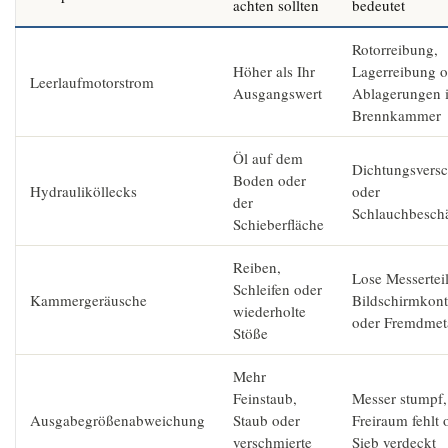
achten sollten
bedeutet
Rotorreibung,
Höher als Ihr
Lagerreibung o
Leerlaufmotorstrom
Ausgangswert
Ablagerungen i
Brennkammer
Öl auf dem
Dichtungsversc
Boden oder
Hydrauliköllecks
oder
der
Schlauchbesch
Schieberfläche
Reiben,
Lose Messerteil
Schleifen oder
Kammergeräusche
Bildschirmkont
wiederholte
oder Fremdmet
Stöße
Mehr
Feinstaub,
Messer stumpf,
Ausgabegrößenabweichung
Staub oder
Freiraum fehlt 
verschmierte
Sieb verdeckt