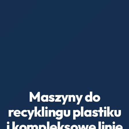
Maszyny do
recyklingu plastiku
i kompleksowe linie