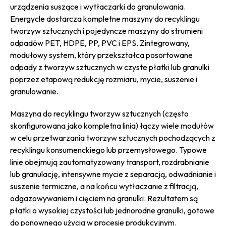
urządzenia suszące i wytłaczarki do granulowania.
Energycle dostarcza kompletne maszyny do recyklingu
tworzyw sztucznych i pojedyncze maszyny do strumieni
odpadów PET, HDPE, PP, PVC i EPS. Zintegrowany,
modułowy system, który przekształca posortowane
odpady z tworzyw sztucznych w czyste płatki lub granulki
poprzez etapową redukcję rozmiaru, mycie, suszenie i
granulowanie.
Maszyna do recyklingu tworzyw sztucznych (często
skonfigurowana jako kompletna linia) łączy wiele modułów
w celu przetwarzania tworzyw sztucznych pochodzących z
recyklingu konsumenckiego lub przemysłowego. Typowe
linie obejmują zautomatyzowany transport, rozdrabnianie
lub granulację, intensywne mycie z separacją, odwadnianie i
suszenie termiczne, a na końcu wytłaczanie z filtracją,
odgazowywaniem i cięciem na granulki. Rezultatem są
płatki o wysokiej czystości lub jednorodne granulki, gotowe
do ponownego użycia w procesie produkcyjnym.